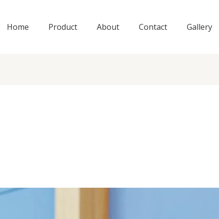
Home
Product
About
Contact
Gallery