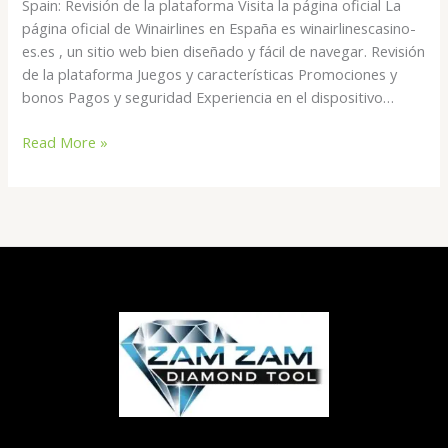
Spain: Revisión de la plataforma Visita la página oficial La
página oficial de Winairlines en España es winairlinescasino-
es.es , un sitio web bien diseñado y fácil de navegar. Revisión
de la plataforma Juegos y características Promociones y
bonos Pagos y seguridad Experiencia en el dispositivo…
Read More »