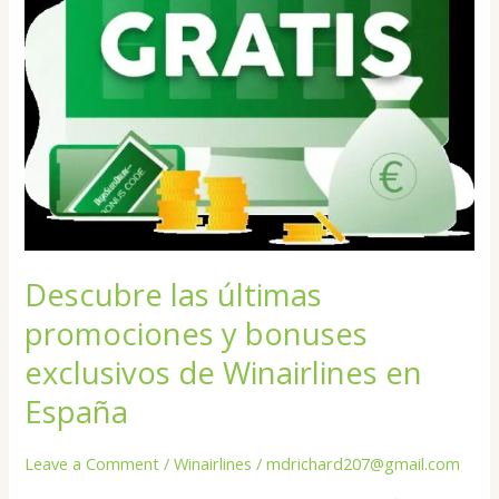
exclusivos
de
Winairlines
en
España
Descubre las últimas
promociones y bonuses
exclusivos de Winairlines en
España
Leave a Comment
/
Winairlines
/
mdrichard207@gmail.com