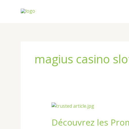
Skip
to
content
magius casino slo
Découvrez
les
Découvrez les Pro
Promotions
et