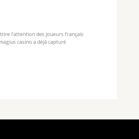
ire l’attention des joueurs français
 magius casino a déjà capturé