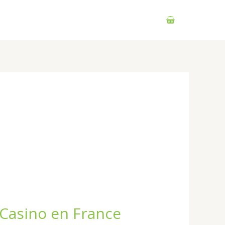
 Casino en France