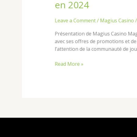
en 2024
les
Bonus
Leave a Comment
/
Magius Casino
de
Magius
Présentation de Magius Casino Magiu
Casino
avec ses offres de promotions et de
en
l’attention de la communauté de jo
France
en
Read More »
2024