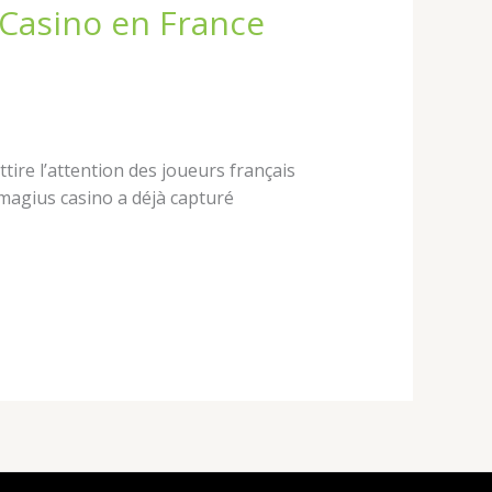
 Casino en France
ire l’attention des joueurs français
 magius casino a déjà capturé