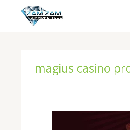
Skip
to
content
magius casino pr
Découvrez
les
Promotions