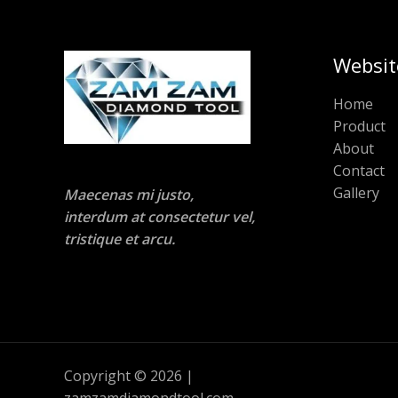
Websit
Home
Product
About
Contact
Gallery
Maecenas mi justo,
interdum at consectetur vel,
tristique et arcu.
Copyright © 2026 |
zamzamdiamondtool.com