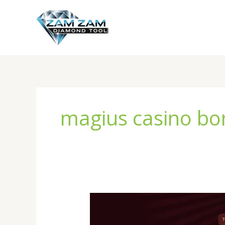
Skip
to
content
magius casino bo
Découvrez
les
Promotions