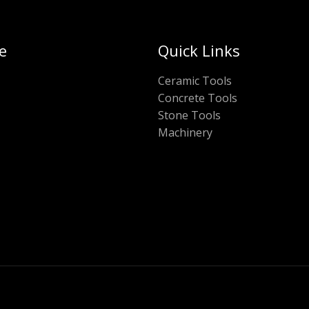
e
Quick Links
Ceramic Tools
Concrete Tools
Stone Tools
Machinery