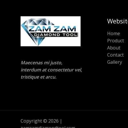
Websit
Home
Product
About
Contact
Gallery
Maecenas mi justo,
interdum at consectetur vel,
tristique et arcu.
Copyright © 2026 |
zamzamdiamondtool.com