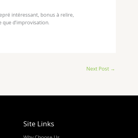
epré intéressant, bonus à relire,
 que d’improvisation.
Next Post
→
Site Links
Why Choose Us