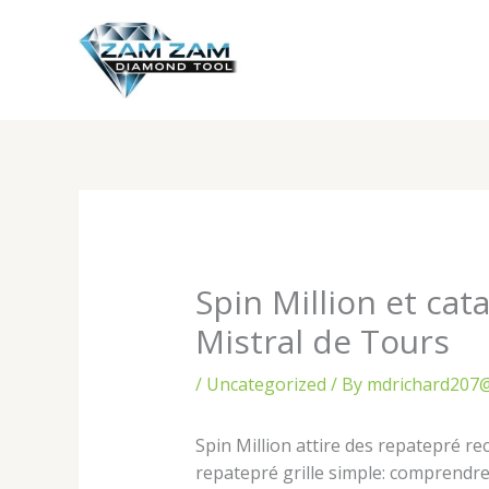
Skip
to
content
Spin Million et cat
Mistral de Tours
/
Uncategorized
/ By
mdrichard207
Spin Million attire des repatepré re
repatepré grille simple: comprendre