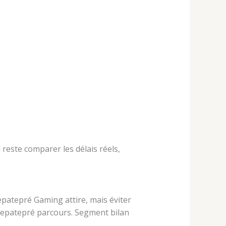
 reste comparer les délais réels,
epatepré Gaming attire, mais éviter
 repatepré parcours. Segment bilan