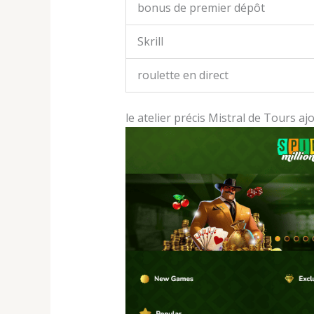
bonus de premier dépôt
Skrill
roulette en direct
le atelier précis Mistral de Tours a