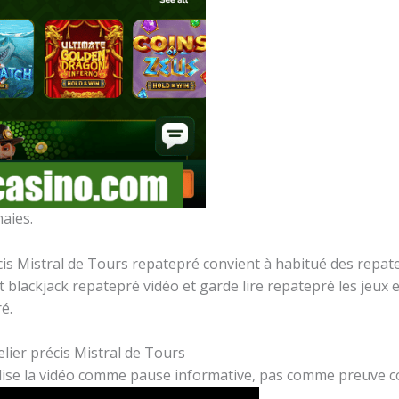
aies.
écis Mistral de Tours repatepré convient à habitué des repat
it blackjack repatepré vidéo et garde lire repatepré les je
é.
lier précis Mistral de Tours
utilise la vidéo comme pause informative, pas comme preuve 