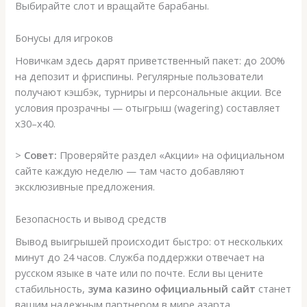
Выбирайте слот и вращайте барабаны.
Бонусы для игроков
Новичкам здесь дарят приветственный пакет: до 200%
на депозит и фриспины. Регулярные пользователи
получают кэшбэк, турниры и персональные акции. Все
условия прозрачны — отыгрыш (wagering) составляет
x30–x40.
>
Совет:
Проверяйте раздел «Акции» на официальном
сайте каждую неделю — там часто добавляют
эксклюзивные предложения.
Безопасность и вывод средств
Вывод выигрышей происходит быстро: от нескольких
минут до 24 часов. Служба поддержки отвечает на
русском языке в чате или по почте. Если вы цените
стабильность,
зума казино официальный сайт
станет
вашим надежным партнером в мире азарта.