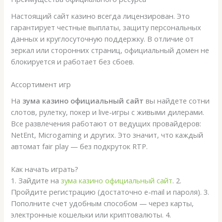
Настоящий сайт казино всегда лицензирован. Это
гарантирует честные выплаты, защиту персональных
данных и круглосуточную поддержку. В отличие от
зеркал или сторонних страниц, официальный домен не
блокируется и работает без сбоев.
Ассортимент игр
На
зума казино официальный сайт
вы найдете сотни
слотов, рулетку, покер и live-игры с живыми дилерами.
Все развлечения работают от ведущих провайдеров:
NetEnt, Microgaming и других. Это значит, что каждый
автомат fair play — без подкруток RTP.
Как начать играть?
1. Зайдите на
зума казино официальный сайт
. 2.
Пройдите регистрацию (достаточно e-mail и пароля). 3.
Пополните счет удобным способом — через карты,
электронные кошельки или криптовалюты. 4.